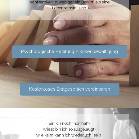
Achtsamkeit ist weniger ein Begriff, als eine
Lebenseinstellung.
Psychologische Beratung / Krisenbewältigung
Kostenloses Erstgespräch vereinbaren
Bin ich noch "normal"?
Wieso bin ich so ausgelaugt?
Wie kann kann ich wieder „Ich“ sein?