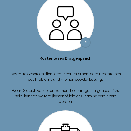
2
Kostenloses Erstgespräch
Das erste Gespräch dient dem Kennenlernen, dem Beschreiben
des Problems und meiner Idee der Lösung.
Wenn Sie sich vorstellen können, bei mir „gut aufgehoben“ zu
sein, können weitere (kostenpflichtige) Termine vereinbart
werden.