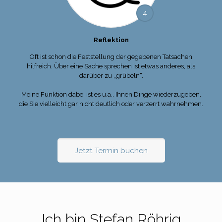
4
Reflektion
Oft ist schon die Feststellung der gegebenen Tatsachen
hilfreich. Über eine Sache sprechen ist etwas anderes, als
darüber zu „grübeln“.
Meine Funktion dabei ist es u.a., Ihnen Dinge wiederzugeben,
die Sie vielleicht gar nicht deutlich oder verzerrt wahrnehmen.
Jetzt Termin buchen
Ich bin Stefan Röhrig