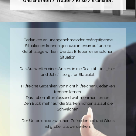
Unsicherheit / Trauer / Krise / Krankheit
Gedanken an unangenehme oder beängstigende
Situationen können genauso intensiv auf unsere
Gefühlslage wirken, wie das Erleben einer solchen
Situation.
Das Auswerfen eines Ankers in die Realität – ins „Hier-
und-Jetzt“ - sorgt für Stabilität.
Hilfreiche Gedanken von nicht hilfreichen Gedanken
trennen lernen.
Das Leben allumfassend wahrnehmen lernen.
Den Blick mehr auf die Stärken richten als auf die
Schwächen.
Der Unterschied zwischen Zufriedenheit und Glück
ist größer, als wir denken.