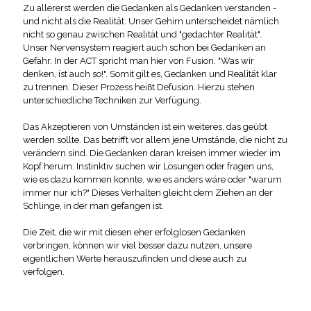
Zu allererst werden die Gedanken als Gedanken verstanden -
und nicht als die Realität. Unser Gehirn unterscheidet nämlich
nicht so genau zwischen Realität und "gedachter Realität".
Unser Nervensystem reagiert auch schon bei Gedanken an
Gefahr. In der ACT spricht man hier von Fusion. "Was wir
denken, ist auch so!". Somit gilt es, Gedanken und Realität klar
zu trennen. Dieser Prozess heißt Defusion. Hierzu stehen
unterschiedliche Techniken zur Verfügung.
Das Akzeptieren von Umständen ist ein weiteres, das geübt
werden sollte. Das betrifft vor allem jene Umstände, die nicht zu
verändern sind. Die Gedanken daran kreisen immer wieder im
Kopf herum. Instinktiv suchen wir Lösungen oder fragen uns,
wie es dazu kommen konnte, wie es anders wäre oder "warum
immer nur ich?" Dieses Verhalten gleicht dem Ziehen an der
Schlinge, in der man gefangen ist.
Die Zeit, die wir mit diesen eher erfolglosen Gedanken
verbringen, können wir viel besser dazu nutzen, unsere
eigentlichen Werte herauszufinden und diese auch zu
verfolgen.